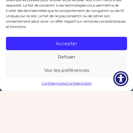
appareils. Le fait de consentir à ces technologies nous permettra de
traiter des données telles que le comportement de navigation ou les ID
uniques sur ce site. Le fait de ne pas consentir ou de retirer son
consentement peut avoir un effet négatif sur certaines caractéristiques
et fonctions.
Accepter
8 août · 19h00
SOIRÉE MUSICALE À SURIS
Refuser
Place de la mairie
Voir les préférences
Menu de
Publications
Confidentialité
Confidentialité
Tourisme
Écoles
Associations
la cantine
légales
VOIR TOUS LES ÉVÈNEMENTS