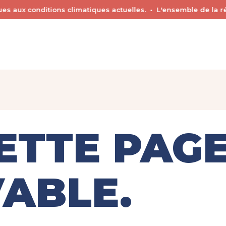
s aux conditions climatiques actuelles. • L'ensemble de la rég
é de chacun.
MON QUOTIDIEN
MES LOISIRS
MES D
CETTE PAGE
ABLE.