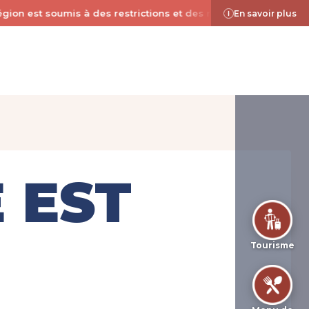
ion est soumis à des restrictions et des règles de sécurité due
En savoir plus
ÉMARCHES
 EST
Tourisme