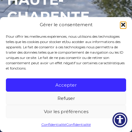
CHARENTE
Gérer le consentement
Cité de l’Argile
Pour offrir les meilleures expériences, nous utilisons des technologies
telles que les cookies pour stocker et/ou accéder aux informations des
appareils. Le fait de consentir à ces technologies nous permettra de
traiter des données telles que le comportement de navigation ou les ID
uniques sur ce site. Le fait de ne pas consentir ou de retirer son
consentement peut avoir un effet négatif sur certaines caractéristiques
et fonctions.
Accepter
Refuser
Voir les préférences
Menu de
Publications
Confidentialité
Confidentialité
Tourisme
Écoles
Associations
la cantine
légales