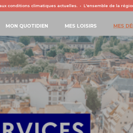
tions climatiques actuelles. • L'ensemble de la région est soum
é de chacun.
MON QUOTIDIEN
MES LOISIRS
MES D