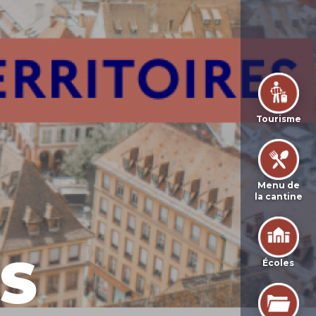
Tourisme
Menu de
la cantine
S
Écoles