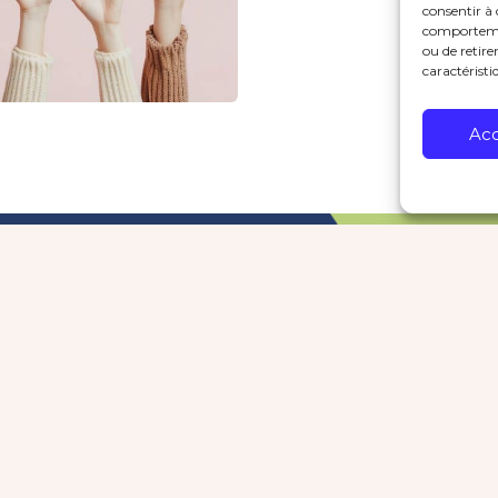
consentir à 
comportement
ou de retire
caractéristi
Ac
MAIRIE TERRES-DE-HAUTE-CHARENTE
31 rue de l’union
Roumazières-Loubert
16270 Terres-de-Haute-Charente
Nous contacter
05 45 71 20 54