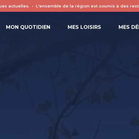
e la région est soumis à des restrictions et des règles de séc
é de chacun.
MON QUOTIDIEN
MES LOISIRS
MES D